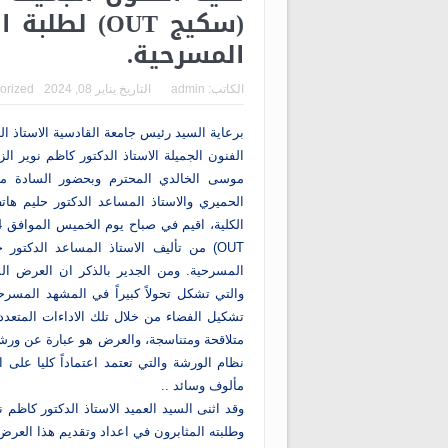
(سكيج OUT) 
المسرحية.
الكاتب:
admin
التاريخ
يناير 08, 2024
orized
برعاية السيد رئيس جامعة القادسية الاستاذ ا
الفنون الجميلة الاستاذ الدكتور كاظم نوير ال
موسى الخالدي المحترم وبحضور السادة معاو
الحميري والاستاذ المساعد الدكتور حليم ها
OUT) من تأليف الاستاذ المساعد الدكتو
والتي تشكل تحولاً كبيراً في المشهد المسرح
تشكيل الفضاء من خلال تلك الاداءات المتعددة
متلاقحة ومتناسجة، والعرض هو عبارة عن ورشة
نظام الورشة والتي تعتمد اعتماداً كليا على
مألوف وسائد ..
وقد اثنى السيد العميد الاستاذ الدكتور كاظم
وطلبته المثابرون في اعداد وتقديم هذا العر