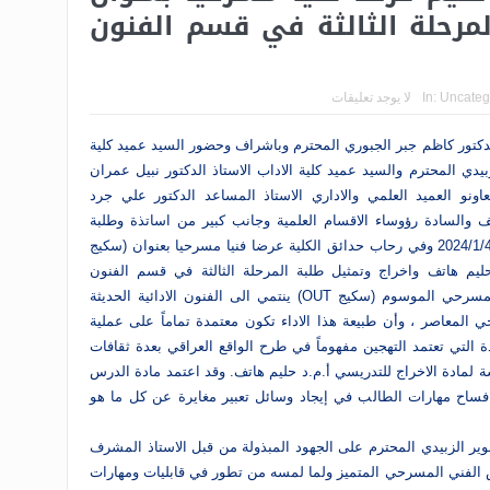
لطلبة المرحلة الثالثة في قسم الفنون
Uncateg
In:
لا يوجد تعليقات
لدكتور كاظم جبر الجبوري المحترم وباشراف وحضور السيد عميد كلية
زبيدي المحترم والسيد عميد كلية الاداب الاستاذ الدكتور نبيل عمران
نو العميد العلمي والاداري الاستاذ المساعد الدكتور علي جرد
تف والسادة رؤوساء الاقسام العلمية وجانب كبير من اساتذة وطلبة
الكلية، اقيم في صباح يوم الخميس الموافق 2024/1/4 وفي رحاب حدائق الكلية عرضا فنيا مسرحيا بعنوان (سكيج
ر حليم هاتف واخراج وتمثيل طلبة المرحلة الثالثة في قسم الفنون
المسرحية. ومن الجدير بالذكر ان العرض المسرحي الموسوم (سكيج OUT) ينتمي الى الفنون الادائية الحديثة
ي المعاصر ، وأن طبيعة هذا الاداء تكون معتمدة تماماً على عملية
 التي تعتمد التهجين مفهوماً في طرح الواقع العراقي بعدة ثقافات
 لمادة الاخراج للتدريسي أ.م.د حليم هاتف. وقد اعتمد مادة الدرس
 افساح مهارات الطالب في إيجاد وسائل تعبير مغايرة عن كل ما هو
 نوير الزبيدي المحترم على الجهود المبذولة من قبل الاستاذ المشرف
ض الفني المسرحي المتميز ولما لمسه من تطور في قابليات ومهارات