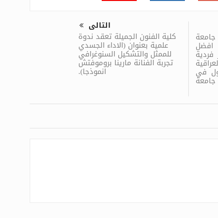
التالى
كلية الفنون الجميلة تعقد ندوة
 جامعة
علمية بعنوان (الاداء الجسدي
 افضل
للممثل والتشكيل السنوغرافي
فردية
تجربة الفنانة مارينا بروموفتش
راقية
انموذجا).
اول في
 جامعة