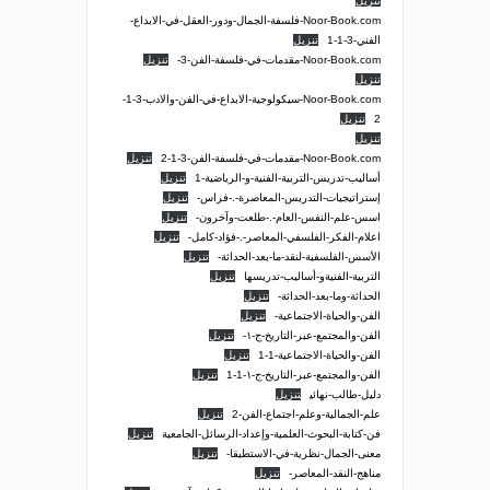
تنزيل
Noor-Book.com-فلسفة-الجمال-ودور-العقل-في-الابداع-
الفني-3-1-1
تنزيل
Noor-Book.com-مقدمات-في-فلسفة-الفن-3-
تنزيل
تنزيل
Noor-Book.com-سيكولوجية-الابداع-في-الفن-والادب-3-1-
2
تنزيل
تنزيل
Noor-Book.com-مقدمات-في-فلسفة-الفن-3-1-2
تنزيل
أساليب-تدريس-التربية-الفنية-و-الرياضية-1
تنزيل
إستراتيجيات-التدريس-المعاصرة-.-فراس-
تنزيل
اسس-علم-النفس-العام-.-طلعت-وآخرون-
تنزيل
اعلام-الفكر-الفلسفي-المعاصر-.-فؤاد-كامل-
تنزيل
الأسس-الفلسفية-لنقد-ما-بعد-الحداثة-
تنزيل
التربية-الفنيةو-أساليب-تدريسها
تنزيل
الحداثة-وما-بعد-الحداثة-
تنزيل
الفن-والحياة-الاجتماعية-
تنزيل
الفن-والمجتمع-عبر-التاريخ-ج-١-
تنزيل
الفن-والحياة-الاجتماعية-1-1
تنزيل
الفن-والمجتمع-عبر-التاريخ-ج-١-1-1
تنزيل
دليل-طالب-نهائي
تنزيل
علم-الجمالیة-وعلم-اجتماع-الفن-2
تنزيل
فن-كتابة-البحوث-العلمية-وإعداد-الرسائل-الجامعية
تنزيل
معنى-الجمال-نظرية-في-الاستطيقا-
تنزيل
مناهج-النقد-المعاصر-
تنزيل