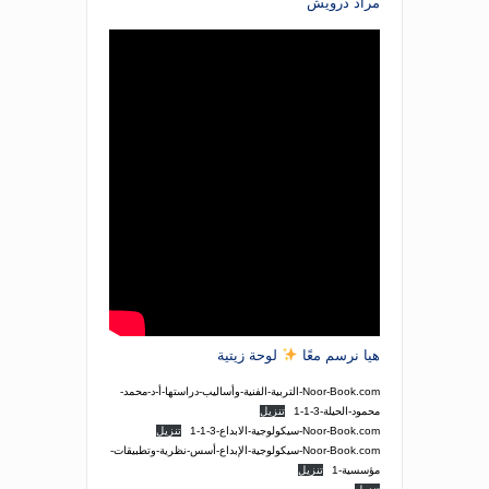
مراد درويش
هيا نرسم معًا
لوحة زيتية
Noor-Book.com-التربية-الفنية-وأساليب-دراستها-أ-د-محمد-
محمود-الحيلة-3-1-1
تنزيل
Noor-Book.com-سيكولوجية-الابداع-3-1-1
تنزيل
Noor-Book.com-سيكولوجية-الإبداع-أسس-نظرية-وتطبيقات-
مؤسسية-1
تنزيل