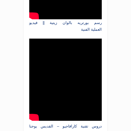
رسم بورتريه بالوان زيتية || فيديو
العملية الفنية
دروس تقنية كارافاجيو – القديس يوحنا