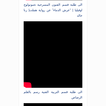
الى طلبة قسم الفنون المسرحية ةمونولوج
اوفيليا | “عرش الدماء” عن رواية هملت| رنا
خالد
الى طلبة قسم التربية الفنية رسم بالقلم
الرصاص